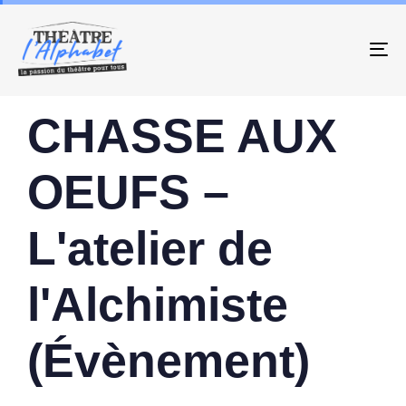
To
PUBLISHED
Author
Published
CHASSE AUX
IN:
on:
OEUFS –
L'atelier de
l'Alchimiste
(Évènement)