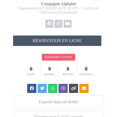
Compagnie Alphabet
Organisateur de CHASSE AUX OEUFS - L'atelier de
l'Alchimiste (Évènement)
RÉSERVATION EN LIGNE
ÉVÉNEMENT EXPIRÉ
0
0
0
0
JOURS
HEURES
MINUTES
SECONDES
Exporter dans un fichier
Importer pour Google Agenda