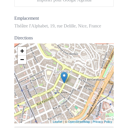
Emplacement
Théâtre l'Alphabet, 19, rue Delille, Nice, France
Directions
+
−
Leaflet
| ©
OpenStreetMap
|
Privacy Policy