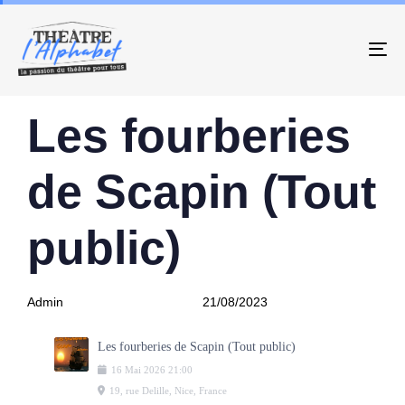
To
PUBLISHED
Author
Published
Les fourberies
IN:
on:
de Scapin (Tout
public)
Admin
21/08/2023
Les fourberies de Scapin (Tout public)
16
Mai
2026
21:00
19, rue Delille, Nice, France