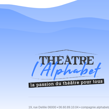
19, rue Dellile 06000 • 06.60.89.10.04 • compagnie.alphabet@