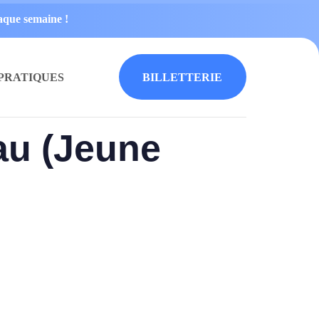
haque semaine !
 PRATIQUES
B
I
L
L
E
T
T
E
R
I
E
au (Jeune