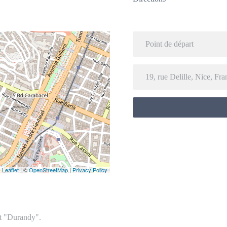
Leaflet
| ©
OpenStreetMap
|
Privacy Policy
rêt "Durandy".