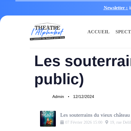
Newsletter :
ACCUEIL
SPEC
PUBLISHED
Author
Published
Les souterra
IN:
on:
public)
Admin
12/12/2024
Les souterrains du vieux château
07
Février
2026
15:00
19, rue Deli