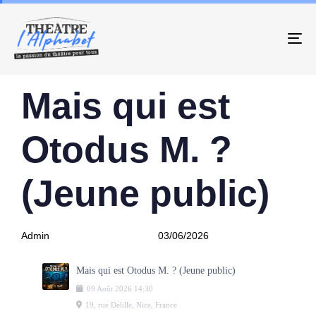
To
PUBLISHED
Author
Published
Mais qui est
IN:
on:
Otodus M. ?
(Jeune public)
Admin
03/06/2026
Mais qui est Otodus M. ? (Jeune public)
09
Août
2026
14:30
19, rue Delille, Nice, France