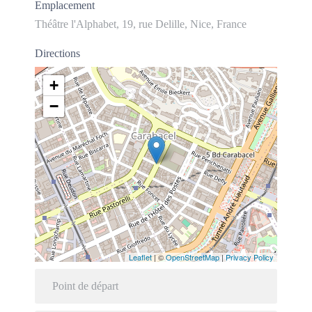
Emplacement
Théâtre l'Alphabet, 19, rue Delille, Nice, France
Directions
+
−
Leaflet
| ©
OpenStreetMap
|
Privacy Policy