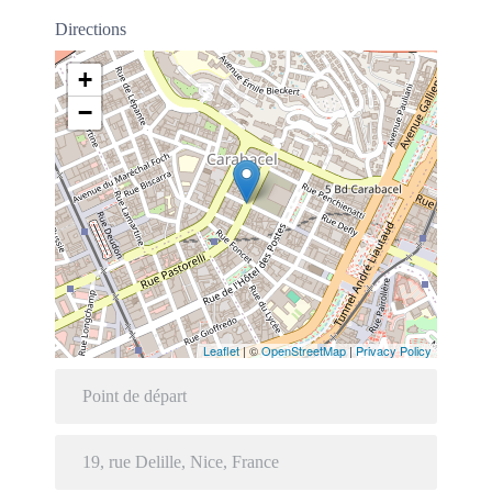
Directions
+
−
Leaflet
| ©
OpenStreetMap
|
Privacy Policy