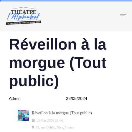
To
PUBLISHED
Author
Published
Réveillon à la
IN:
on:
morgue (Tout
public)
Admin
28/08/2024
Réveillon à la morgue (Tout public)
13
Mar
2026
21:00
19, rue Delille, Nice, France