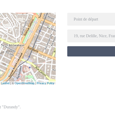
Leaflet
| ©
OpenStreetMap
|
Privacy Policy
rêt "Durandy".