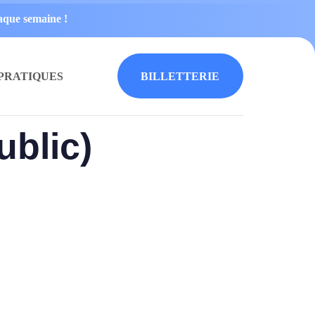
haque semaine !
 PRATIQUES
B
I
L
L
E
T
T
E
R
I
E
ublic)