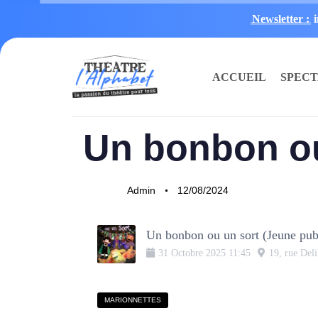
Newsletter :
ACCUEIL
SPEC
PUBLISHED
Author
Published
Un bonbon ou
IN:
on:
Admin
12/08/2024
Un bonbon ou un sort (Jeune pub
31
Octobre
2025
11:45
19, rue Deli
MARIONNETTES