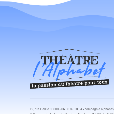
19, rue Dellile 06000 • 06.60.89.10.04 • compagnie.alphabet@