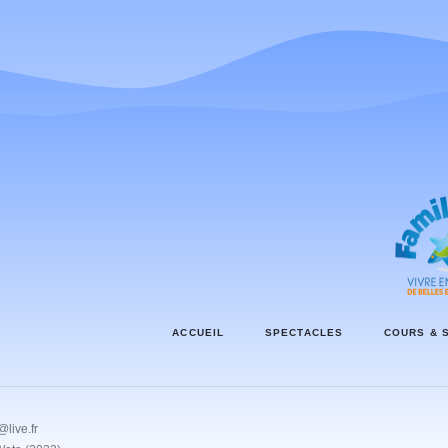
ACCUEIL
SPECTACLES
COURS & 
live.fr